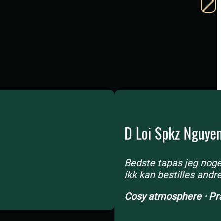
D Loi Spkz Nguye
Bedste tapas jeg nogen
ikk kan bestilles and
Cosy atmosphere · Pra