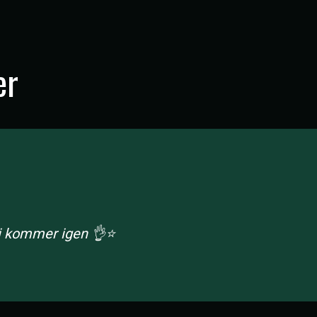
er
Vi kommer igen 👌⭐️